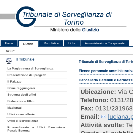
Home
Modulistica
Links
Amministrazione Trasparente
L'ufficio
Sei in:
Il Tribunale
Tribunale di Sorveglianza di Tori
La Magistratura di Sorveglianza
Elenco personale amministrativ
Presentazione del progetto
Cancelleria Detenuti e Permess
Il Palazzo
Come raggiungerci
Ubicazione:
Via G
Struttura degli uffici
Telefono:
0131/2
Dislocazione Uffici
Fax:
0131/231968
Magistrati
Uffici e cancellerie
Email:
luciana.
Uffici di Sorveglianza
Attività svolte:
Ten
Provveditorato e Uffici Esecuzione
Penale Esterna