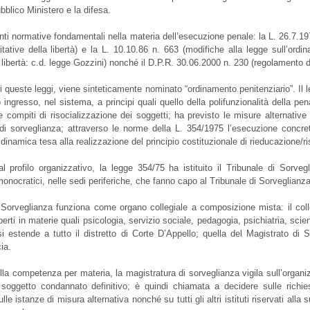
bblico Ministero e la difesa.
nti normative fondamentali nella materia dell’esecuzione penale: la L. 26.7.1
mitative della libertà) e la L. 10.10.86 n. 663 (modifiche alla legge sull’ord
a libertà: c.d. legge Gozzini) nonché il D.P.R. 30.06.2000 n. 230 (regolamento 
i queste leggi, viene sinteticamente nominato “ordinamento penitenziario”. Il 
 ingresso, nel sistema, a principi quali quello della polifunzionalità della p
compiti di risocializzazione dei soggetti; ha previsto le misure alternative al
i sorveglianza; attraverso le norme della L. 354/1975 l’esecuzione concret
dinamica tesa alla realizzazione del principio costituzionale di rieducazione/r
l profilo organizzativo, la legge 354/75 ha istituito il Tribunale di Sorvegl
nocratici, nelle sedi periferiche, che fanno capo al Tribunale di Sorveglianza 
i Sorveglianza funziona come organo collegiale a composizione mista: il col
sperti in materie quali psicologia, servizio sociale, pedagogia, psichiatria, sci
i estende a tutto il distretto di Corte D’Appello; quella del Magistrato di So
ia.
la competenza per materia, la magistratura di sorveglianza vigila sull’organizz
soggetto condannato definitivo; è quindi chiamata a decidere sulle richies
ulle istanze di misura alternativa nonché su tutti gli altri istituti riservati a