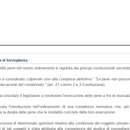
a di Sorveglianza
elle pene nel nostro ordinamento è regolata dai principi costituzionali secondo
n è considerato colpevole sino alla condanna definitiva.” “Le pene non posson
ieducazione del condannato.”
(art. 27 commi 2 e 3 Costituzione).
ha vincolato il legislatore a strutturare l’esecuzione delle pene a fini di risocial
vata l’introduzione nell’ordinamento di una complessa normativa che, per g
a la durata delle pene che le modalità concrete della loro esecuzione.
cisione di determinate questioni relative alla condizione del soggetto privato de
tti di tali soggetti è stata attribuita alla competenza del giudice di sorveglia