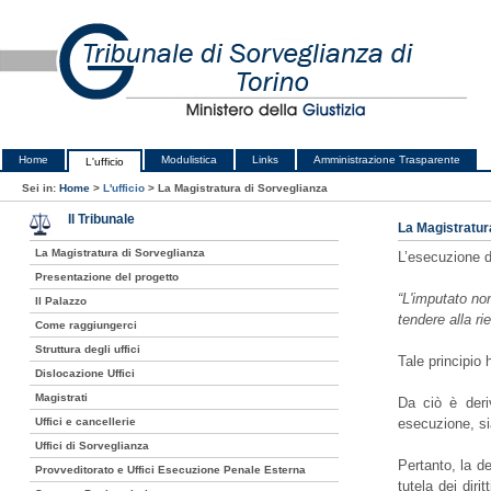
Home
Modulistica
Links
Amministrazione Trasparente
L'ufficio
Sei in:
Home
>
L'ufficio
>
La Magistratura di Sorveglianza
Il Tribunale
La Magistratur
La Magistratura di Sorveglianza
L’esecuzione d
Presentazione del progetto
“L'imputato no
Il Palazzo
tendere alla r
Come raggiungerci
Struttura degli uffici
Tale principio 
Dislocazione Uffici
Magistrati
Da ciò è deri
Uffici e cancellerie
esecuzione, si
Uffici di Sorveglianza
Pertanto, la de
Provveditorato e Uffici Esecuzione Penale Esterna
tutela dei diri