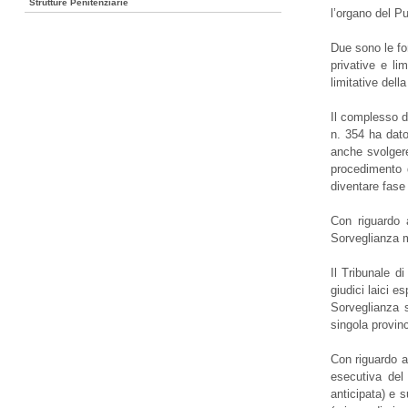
Strutture Penitenziarie
l’organo del Pu
Due sono le fo
privative e li
limitative dell
Il complesso d
n. 354 ha dato
anche svolgere 
procedimento d
diventare fase 
Con riguardo a
Sorveglianza mo
Il Tribunale d
giudici laici e
Sorveglianza s
singola provinc
Con riguardo al
esecutiva del 
anticipata) e s