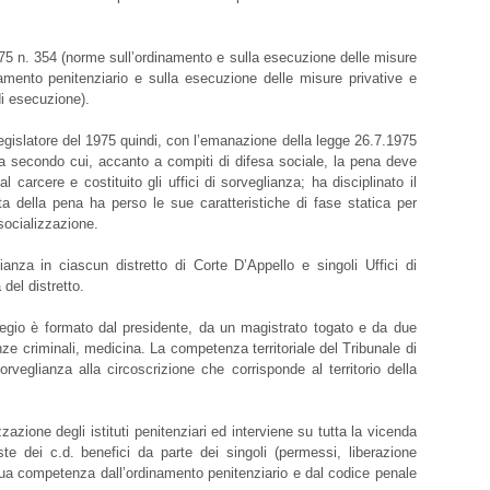
975 n. 354 (norme sull’ordinamento e sulla esecuzione delle misure
inamento penitenziario e sulla esecuzione delle misure privative e
di esecuzione).
legislatore del 1975 quindi, con l’emanazione della legge 26.7.1975
ena secondo cui, accanto a compiti di difesa sociale, la pena deve
 carcere e costituito gli uffici di sorveglianza; ha disciplinato il
a della pena ha perso le sue caratteristiche di fase statica per
isocializzazione.
ianza in ciascun distretto di Corte D’Appello e singoli Uffici di
del distretto.
legio è formato dal presidente, da un magistrato togato e da due
enze criminali, medicina. La competenza territoriale del Tribunale di
rveglianza alla circoscrizione che corrisponde al territorio della
azione degli istituti penitenziari ed interviene su tutta la vicenda
te dei c.d. benefici da parte dei singoli (permessi, liberazione
lla sua competenza dall’ordinamento penitenziario e dal codice penale