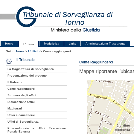
Home
Modulistica
Links
Amministrazione Trasparente
L'ufficio
Sei in:
Home
>
L'ufficio
>
Come raggiungerci
Il Tribunale
Come Raggiungerci
La Magistratura di Sorveglianza
Mappa riportante l'ubica
Presentazione del progetto
Il Palazzo
Come raggiungerci
Struttura degli uffici
Dislocazione Uffici
Magistrati
Uffici e cancellerie
Uffici di Sorveglianza
Provveditorato e Uffici Esecuzione
Penale Esterna