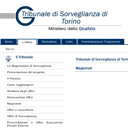
Home
Modulistica
Links
Amministrazione Trasparente
L'ufficio
Sei in:
Il Tribunale
Tribunale di Sorveglianza di Tori
La Magistratura di Sorveglianza
Magistrati
Presentazione del progetto
Il Palazzo
Come raggiungerci
Struttura degli uffici
Dislocazione Uffici
Magistrati
Uffici e cancellerie
Uffici di Sorveglianza
Provveditorato e Uffici Esecuzione
Penale Esterna