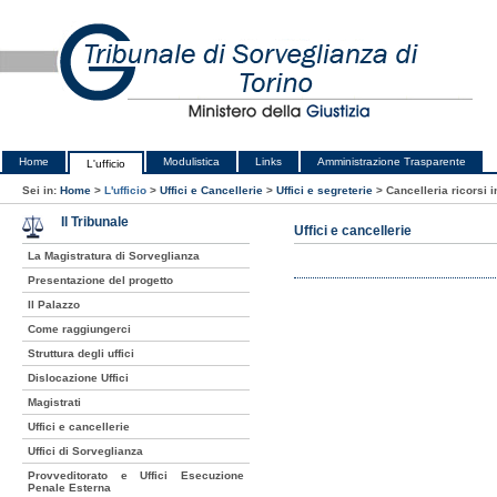
Home
Modulistica
Links
Amministrazione Trasparente
L'ufficio
Sei in:
Home
>
L'ufficio
>
Uffici e Cancellerie
>
Uffici e segreterie
>
Cancelleria ricorsi 
Il Tribunale
Uffici e cancellerie
La Magistratura di Sorveglianza
Presentazione del progetto
Il Palazzo
Come raggiungerci
Struttura degli uffici
Dislocazione Uffici
Magistrati
Uffici e cancellerie
Uffici di Sorveglianza
Provveditorato e Uffici Esecuzione
Penale Esterna