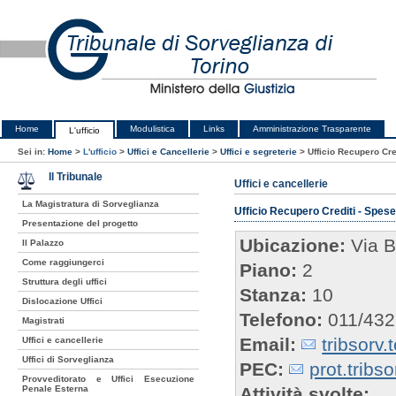
Home
Modulistica
Links
Amministrazione Trasparente
L'ufficio
Sei in:
Home
>
L'ufficio
>
Uffici e Cancellerie
>
Uffici e segreterie
>
Ufficio Recupero Cre
Il Tribunale
Uffici e cancellerie
La Magistratura di Sorveglianza
Ufficio Recupero Crediti - Spese 
Presentazione del progetto
Ubicazione:
Via B
Il Palazzo
Come raggiungerci
Piano:
2
Struttura degli uffici
Stanza:
10
Dislocazione Uffici
Telefono:
011/43
Magistrati
Email:
tribsorv.
Uffici e cancellerie
Uffici di Sorveglianza
PEC:
prot.tribso
Provveditorato e Uffici Esecuzione
Penale Esterna
Attività svolte: