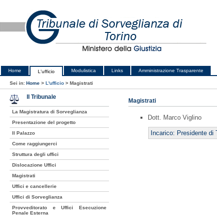
Home
Modulistica
Links
Amministrazione Trasparente
L'ufficio
Sei in:
Home
>
L'ufficio
>
Magistrati
Il Tribunale
Magistrati
La Magistratura di Sorveglianza
Dott. Marco Viglino
Presentazione del progetto
Incarico: Presidente di
Il Palazzo
Come raggiungerci
Struttura degli uffici
Dislocazione Uffici
Magistrati
Uffici e cancellerie
Uffici di Sorveglianza
Provveditorato e Uffici Esecuzione
Penale Esterna